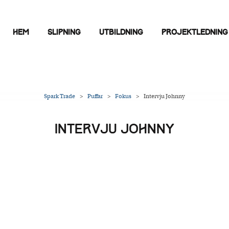
Hem
Slipning
Utbildning
Projektledning
Spark Trade
>
Puffar
>
Fokus
>
Intervju Johnny
INTERVJU JOHNNY